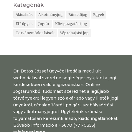
Kategóriák
Aktualitás
Alkotmányjog
Büntetőjog
Egyéb
EU-ügyek
Jogtár
Közigazgatási jog
Törvénymódosítások
Végrehajtási jog
Dr. Botos József ügyvédi irodája megújult
weboldalával szeretne segítséget nyújtani a jogi
kérdésekben való eligazodásban. Online
Jogtárunkból tudomást szerezhet a legújabb
törvényekről legyen szó akár adó vagy illeték jogi
ügyekről, cégalapításról, polgári, szabálysértési
vagy alkotmányjogról. Ügyfeleink számára
folyamatosan keresünk eladó, kiadó ingatlanokat.
Bővebb információ a +3670 (771-0355)