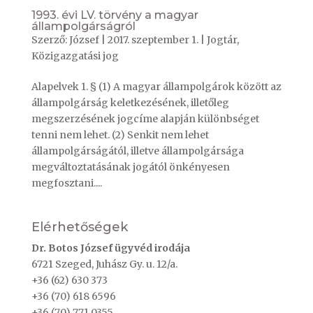
1993. évi LV. törvény a magyar
állampolgárságról
Szerző:
József
|
2017. szeptember 1.
|
Jogtár
,
Közigazgatási jog
Alapelvek 1. § (1) A magyar állampolgárok között az
állampolgárság keletkezésének, illetőleg
megszerzésének jogcíme alapján különbséget
tenni nem lehet. (2) Senkit nem lehet
állampolgárságától, illetve állampolgársága
megváltoztatásának jogától önkényesen
megfosztani....
Elérhetőségek
Dr. Botos József ügyvéd irodája
6721 Szeged, Juhász Gy. u. 12/a.
+36 (62) 630 373
+36 (70) 618 6596
+36 (70) 771 0355