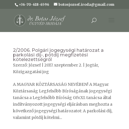
+36-70-618-6596
botosjozsef.iroda@gmail.com
2/2006. Polgári jogegységi határozat a
parkolási díj-, pótdíj megfizetési
kötelezettségről
Szerző:
József
|
2017. szeptember 2.
|
Jogtár
,
Közigazgatási jog
A MAGYAR KÖZTÁRSASÁG NEVÉBEN! A Magyar
Köztársaság Legfelsőbb Bíróságának jogegységi
tanácsa a Legfelsőbb Bíróság Gfv.XI. tanácsa által
indítványozott jogegységi eljárásban meghozta a
következő jogegységi határozatot: A parkolási díj,
valamint pótdíj kötelmi...