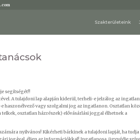
l.com
Szakterületeink
 tanácsok
e segítségét!!
vel. A tulajdoni lap alapján kiderül, terheli-e jelzálog az ingatlan
-e haszonélvező vagy szolgalmi jog az ingatlanon. Osztatlan köz
 telkek, osztatlan házrészek) elővásárlási joggal élhetnek a
zámára nyilvános! Kikérheti bárkinek a tulajdoni lapját, ha tudja
gári jogával, éljen az információkkal! Ingatlanosa, ügyvédje szív