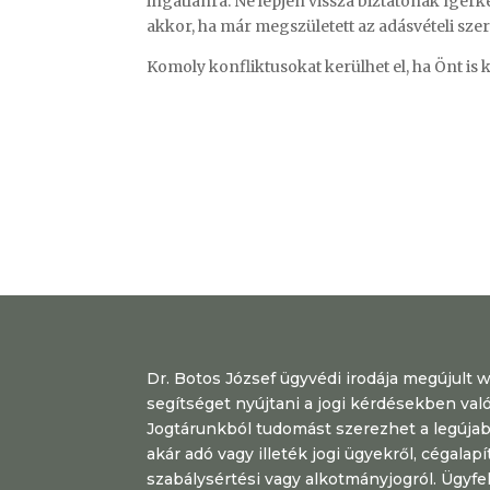
ingatlanra. Ne lépjen vissza biztatónak ígér
akkor, ha már megszületett az adásvételi sze
Komoly konfliktusokat kerülhet el, ha Önt is k
Dr. Botos József ügyvédi irodája megújult 
segítséget nyújtani a jogi kérdésekben val
Jogtárunkból tudomást szerezhet a legújab
akár adó vagy illeték jogi ügyekről, cégalapít
szabálysértési vagy alkotmányjogról. Ügyfe