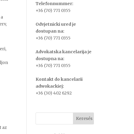
Telefonnummer:
+36 (70) 771 0355
 a
erv,
Odvjetnicki ured je
dostupan na:
+36 (70) 771 0355
eri,
Advokatska kancelarija je
dostupna na:
ljon
+36 (70) 771 0355
Kontakt do kancelarii
adwokackiej:
+36 (30) 402 6292
t az