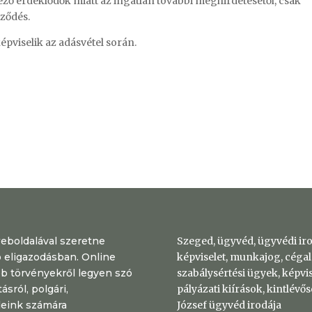
kező érdeklődők miatt az ingatlan további meghirdetésétől, csak
rződés.
épviselik az adásvétel során.
weboldalával szeretne
Szeged, ügyvéd, ügyvédi irod
ó eligazodásban. Online
képviselet, munkajog, cégal
b törvényekről legyen szó
szabálysértési ügyek, képvise
ásról, polgári,
pályázati kiírások, kintlévő
leink számára
József ügyvéd irodája