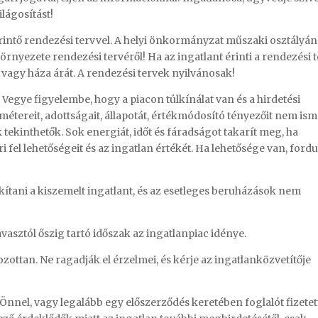
ilágosítást!
rintő rendezési tervvel. A helyi önkormányzat műszaki osztályán
örnyezete rendezési tervéről! Ha az ingatlant érinti a rendezési t
vagy háza árát. A rendezési tervek nyilvánosak!
. Vegye figyelembe, hogy a piacon túlkínálat van és a hirdetési
tereit, adottságait, állapotát, értékmódosító tényezőit nem ism
 tekinthetők. Sok energiát, időt és fáradságot takarít meg, ha
fel lehetőségeit és az ingatlan értékét. Ha lehetősége van, fordu
akítani a kiszemelt ingatlant, és az esetleges beruházások nem
vasztól őszig tartó időszak az ingatlanpiac idénye.
zottan. Ne ragadják el érzelmei, és kérje az ingatlanközvetítője
Önnel, vagy legalább egy előszerződés keretében foglalót fizetet