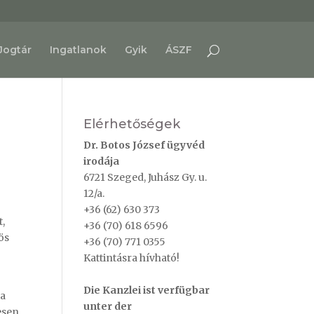
Jogtár
Ingatlanok
Gyik
ÁSZF
Elérhetőségek
Dr. Botos József ügyvéd
irodája
6721 Szeged, Juhász Gy. u.
12/a.
+36 (62) 630 373
t,
+36 (70) 618 6596
ös
+36 (70) 771 0355
Kattintásra hívható!
Die Kanzlei ist verfügbar
 a
unter der
esen