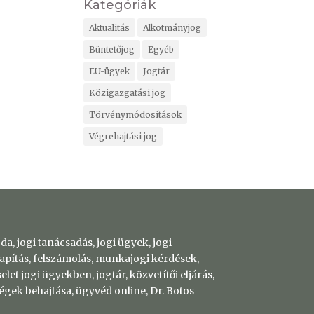
Kategóriák
Aktualitás
Alkotmányjog
Büntetőjog
Egyéb
EU-ügyek
Jogtár
Közigazgatási jog
Törvénymódosítások
Végrehajtási jog
a, jogi tanácsadás, jogi ügyek, jogi
apítás, felszámolás, munkajogi kérdések,
let jogi ügyekben, jogtár, közvetítői eljárás,
ségek behajtása, ügyvéd online, Dr. Botos