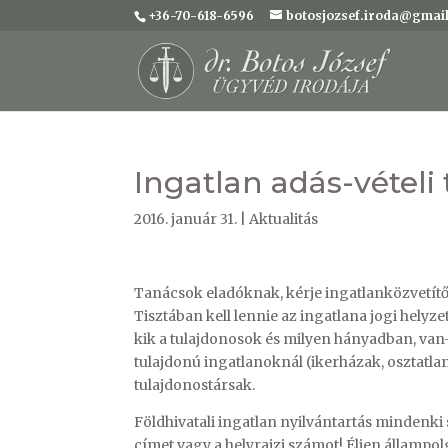
+36-70-618-6596
botosjozsef.iroda@gmai
Ingatlan adás-vételi
2016. január 31.
|
Aktualitás
Tanácsok eladóknak, kérje ingatlanközvetítőj
Tisztában kell lennie az ingatlana jogi helyzeté
kik a tulajdonosok és milyen hányadban, van
tulajdonú ingatlanoknál (ikerházak, osztatlan
tulajdonostársak.
Földhivatali ingatlan nyilvántartás mindenki s
címet vagy a helyrajzi számot! Éljen állampol