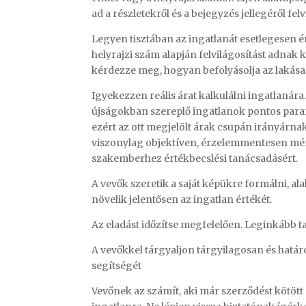
ad a részletekről és a bejegyzés jellegéről felv
Legyen tisztában az ingatlanát esetlegesen é
helyrajzi szám alapján felvilágosítást adnak k
kérdezze meg, hogyan befolyásolja az lakása 
Igyekezzen reális árat kalkulálni ingatlanára
újságokban szereplő ingatlanok pontos paramé
ezért az ott megjelölt árak csupán irányárnak
viszonylag objektíven, érzelemmentesen méri 
szakemberhez értékbecslési tanácsadásért.
A vevők szeretik a saját képükre formálni, al
növelik jelentősen az ingatlan értékét.
Az eladást időzítse megfelelően. Leginkább ta
A vevőkkel tárgyaljon tárgyilagosan és határo
segítségét
Vevőnek az számít, aki már szerződést kötött 